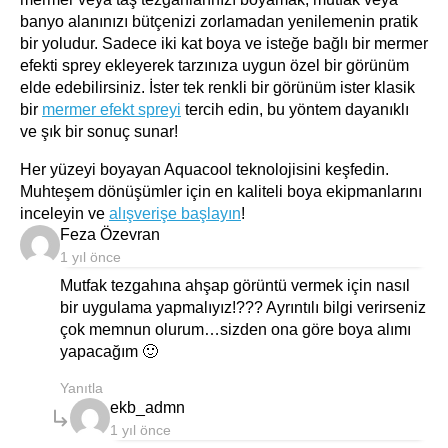
banyo alanınızı bütçenizi zorlamadan yenilemenin pratik
bir yoludur. Sadece iki kat boya ve isteğe bağlı bir mermer
efekti sprey ekleyerek tarzınıza uygun özel bir görünüm
elde edebilirsiniz. İster tek renkli bir görünüm ister klasik
bir
mermer efekt spreyi
tercih edin, bu yöntem dayanıklı
ve şık bir sonuç sunar!
Her yüzeyi boyayan Aquacool teknolojisini keşfedin.
Muhteşem dönüşümler için en kaliteli boya ekipmanlarını
inceleyin ve
alışverişe başlayın
!
says:
Feza Özevran
1 yıl önce
Mutfak tezgahına ahşap görüntü vermek için nasıl
bir uygulama yapmalıyız!??? Ayrıntılı bilgi verirseniz
çok memnun olurum…sizden ona göre boya alımı
yapacağım 🙂
Yanıtla
says:
ekb_admn
1 yıl önce