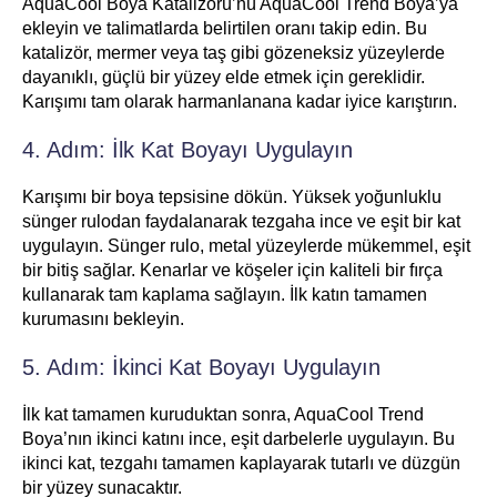
AquaCool Boya Katalizörü’nü AquaCool Trend Boya’ya
ekleyin ve talimatlarda belirtilen oranı takip edin. Bu
katalizör, mermer veya taş gibi gözeneksiz yüzeylerde
dayanıklı, güçlü bir yüzey elde etmek için gereklidir.
Karışımı tam olarak harmanlanana kadar iyice karıştırın.
4. Adım: İlk Kat Boyayı Uygulayın
Karışımı bir boya tepsisine dökün. Yüksek yoğunluklu
sünger rulodan faydalanarak tezgaha ince ve eşit bir kat
uygulayın. Sünger rulo, metal yüzeylerde mükemmel, eşit
bir bitiş sağlar. Kenarlar ve köşeler için kaliteli bir fırça
kullanarak tam kaplama sağlayın. İlk katın tamamen
kurumasını bekleyin.
5. Adım: İkinci Kat Boyayı Uygulayın
İlk kat tamamen kuruduktan sonra, AquaCool Trend
Boya’nın ikinci katını ince, eşit darbelerle uygulayın. Bu
ikinci kat, tezgahı tamamen kaplayarak tutarlı ve düzgün
bir yüzey sunacaktır.