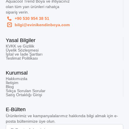
Aquacool Trend Boya ve ihtiyacınız
olan tüm yan ürünleri rahatça
sipariş verin.
+90 530 954 38 51
bilgi@evinikendinboya.com
Yasal Bilgiler
KVKK ve Gizlilik
Üyelik Sözleşmesi
İptal ve İade Şartları
Teslimat Politikası
Kurumsal
Hakkımızda
İletişim
Blog
Sıkça Sorulan Sorular
Satış Ortaklığı Girişi
E-Bülten
Ürünlerimiz ve kampanyalalarımız hakkında bilgi almak için e-
posta bültenimize üye olun.
Email