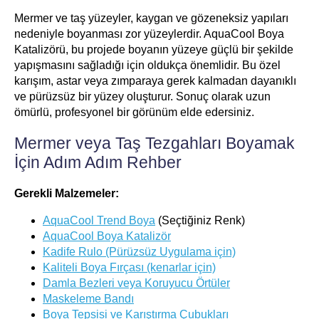
Mermer ve taş yüzeyler, kaygan ve gözeneksiz yapıları
nedeniyle boyanması zor yüzeylerdir. AquaCool Boya
Katalizörü, bu projede boyanın yüzeye güçlü bir şekilde
yapışmasını sağladığı için oldukça önemlidir. Bu özel
karışım, astar veya zımparaya gerek kalmadan dayanıklı
ve pürüzsüz bir yüzey oluşturur. Sonuç olarak uzun
ömürlü, profesyonel bir görünüm elde edersiniz.
Mermer veya Taş Tezgahları Boyamak
İçin Adım Adım Rehber
Gerekli Malzemeler:
AquaCool Trend Boya
(Seçtiğiniz Renk)
AquaCool Boya Katalizör
Kadife Rulo (Pürüzsüz Uygulama için)
Kaliteli Boya Fırçası (kenarlar için)
Damla Bezleri veya Koruyucu Örtüler
Maskeleme Bandı
Boya Tepsisi ve Karıştırma Çubukları