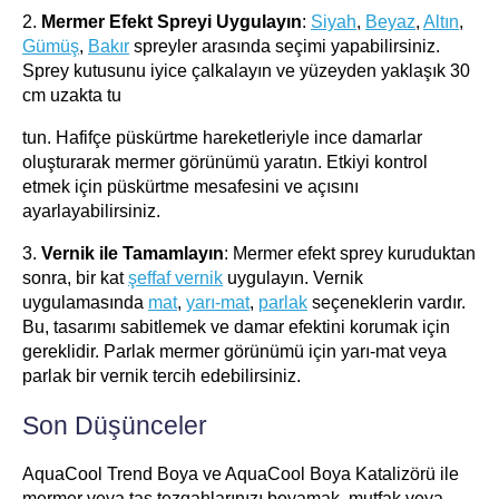
2.
Mermer Efekt Spreyi Uygulayın
:
Siyah
,
Beyaz
,
Altın
,
Gümüş
,
Bakır
spreyler arasında seçimi yapabilirsiniz.
Sprey kutusunu iyice çalkalayın ve yüzeyden yaklaşık 30
cm uzakta tu
tun. Hafifçe püskürtme hareketleriyle ince damarlar
oluşturarak mermer görünümü yaratın. Etkiyi kontrol
etmek için püskürtme mesafesini ve açısını
ayarlayabilirsiniz.
3.
Vernik ile Tamamlayın
: Mermer efekt sprey kuruduktan
sonra, bir kat
şeffaf vernik
uygulayın. Vernik
uygulamasında
mat
,
yarı-mat
,
parlak
seçeneklerin vardır.
Bu, tasarımı sabitlemek ve damar efektini korumak için
gereklidir. Parlak mermer görünümü için yarı-mat veya
parlak bir vernik tercih edebilirsiniz.
Son Düşünceler
AquaCool Trend Boya ve AquaCool Boya Katalizörü ile
mermer veya taş tezgahlarınızı boyamak, mutfak veya