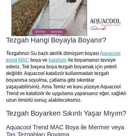
Tezgah Hangi Boyayla Boyanır?
Tezgahnızı Su bazlı akrilik dönüşüm boyası
Aquacool
trend MAC
boya ve
katalizör
ile boyamanızı tavsiye
ederiz. Tek başına boya tezgah boyamak için yeterli
değildir. Aquacool katalizör kullanmadan tezgah
boyanırsa soyulma, çatlama gibi sıkıntılar
yaşayabilirsiniz. Ama Temiz ve kuru yüzeye Aquacool
Trend ve katalizör ile uygulama yaparsanız eğer, sağlıklı
uzun ömürlü sonuç alabileceksiniz.
Tezgah Boyarken Sıkıntı Yaşar Mıyım?
Aquacool Trend MAC Boya ile Mermer veya
Taş Tezgahları Boyama