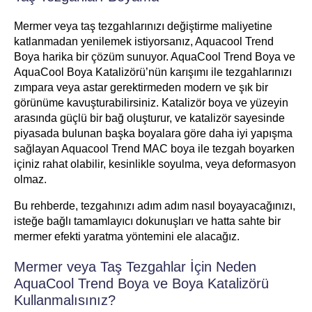
Mermer veya taş tezgahlarınızı değiştirme maliyetine
katlanmadan yenilemek istiyorsanız, Aquacool Trend
Boya harika bir çözüm sunuyor. AquaCool Trend Boya ve
AquaCool Boya Katalizörü’nün karışımı ile tezgahlarınızı
zımpara veya astar gerektirmeden modern ve şık bir
görünüme kavuşturabilirsiniz. Katalizör boya ve yüzeyin
arasında güçlü bir bağ oluşturur, ve katalizör sayesinde
piyasada bulunan başka boyalara göre daha iyi yapışma
sağlayan Aquacool Trend MAC boya ile tezgah boyarken
içiniz rahat olabilir, kesinlikle soyulma, veya deformasyon
olmaz.
Bu rehberde, tezgahınızı adım adım nasıl boyayacağınızı,
isteğe bağlı tamamlayıcı dokunuşları ve hatta sahte bir
mermer efekti yaratma yöntemini ele alacağız.
Mermer veya Taş Tezgahlar İçin Neden
AquaCool Trend Boya ve Boya Katalizörü
Kullanmalısınız?