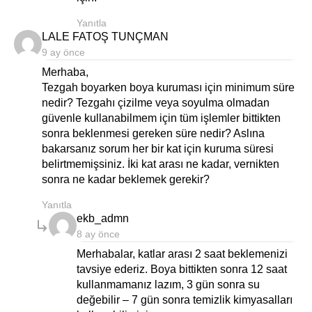
Yanıtla
says:
LALE FATOŞ TUNÇMAN
9 ay önce
Merhaba,
Tezgah boyarken boya kuruması için minimum süre
nedir? Tezgahı çizilme veya soyulma olmadan
güvenle kullanabilmem için tüm işlemler bittikten
sonra beklenmesi gereken süre nedir? Aslına
bakarsanız sorum her bir kat için kuruma süresi
belirtmemişsiniz. İki kat arası ne kadar, vernikten
sonra ne kadar beklemek gerekir?
Yanıtla
says:
ekb_admn
8 ay önce
Merhabalar, katlar arası 2 saat beklemenizi
tavsiye ederiz. Boya bittikten sonra 12 saat
kullanmamanız lazım, 3 gün sonra su
değebilir – 7 gün sonra temizlik kimyasalları