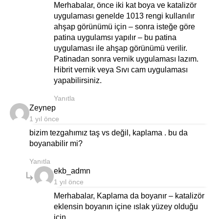
Merhabalar, önce iki kat boya ve katalizör
uygulaması genelde 1013 rengi kullanılır
ahşap görünümü için – sonra isteğe göre
patina uygulamsı yapılır – bu patina
uygulaması ile ahşap görünümü verilir.
Patinadan sonra vernik uygulaması lazım.
Hibrit vernik veya Sıvı cam uygulaması
yapabilirsiniz.
Yanıtla
says:
Zeynep
1 yıl önce
bizim tezgahımız taş vs değil, kaplama . bu da
boyanabilir mi?
Yanıtla
says:
ekb_admn
1 yıl önce
Merhabalar, Kaplama da boyanır – katalizör
eklensin boyanın içine ıslak yüzey olduğu
için.