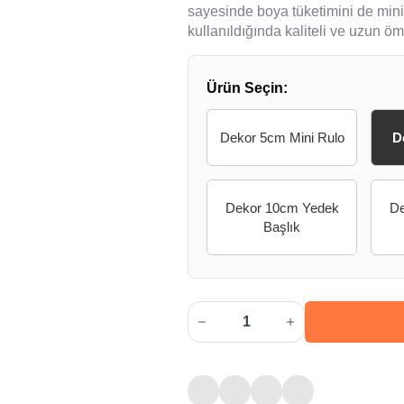
sayesinde boya tüketimini de mini
kullanıldığında kaliteli ve uzun ö
Ürün Seçin:
Dekor 5cm Mini Rulo
D
Dekor 10cm Yedek
De
Başlık
Dekor
Kadife
Rulo
10cm
Rulo
adet