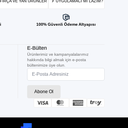
FIRÇA VE YAN ÜRÜNLER
UYGULAMACI MI LAZIM?
i
100% Güvenli Ödeme Altyapısı
E-Bülten
Ürünlerimiz ve kampanyalalarımız
hakkında bilgi almak için e-posta
bültenimize üye olun.
Email
*
Abone Ol