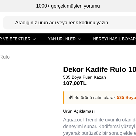
1000+ gerçek müşteri yorumu
R VE EFEKTLER
YAN ÜRÜNLER
NEREYI NASIL BOYAR
 Rulo
Dekor Kadife Rulo 1
535 Boya Puan Kazan
107,00
TL
🎁 Bu ürünü satın alarak
535 Boya
Ürün Açıklaması
Aquacool Trend ile uyumlu olan d
deneyimi sunar. Kadifemsi yüzeyi
yayarak pürüzsüz bir sonuç elde e