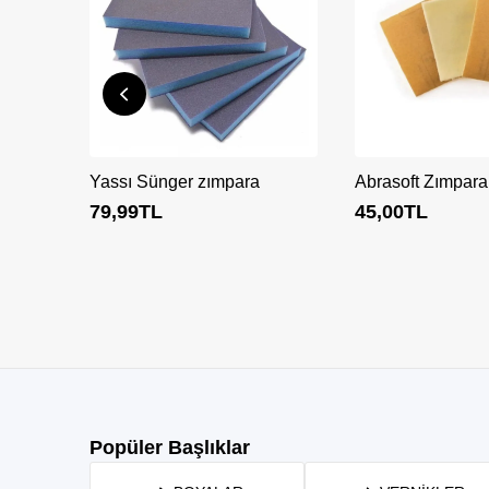
Yassı Sünger zımpara
Abrasoft Zımpara
79,99
TL
45,00
TL
Popüler Başlıklar