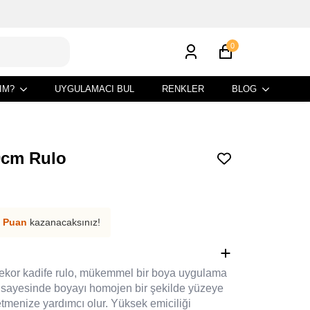
0
IM?
UYGULAMACI BUL
RENKLER
BLOG
0cm Rulo
 Puan
kazanacaksınız!
ekor kadife rulo, mükemmel bir boya uygulama
 sayesinde boyayı homojen bir şekilde yüzeye
tmenize yardımcı olur. Yüksek emiciliği