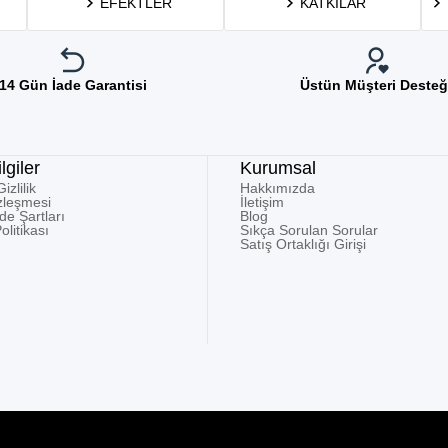
EFEKTLER
KATKILAR
14 Gün İade Garantisi
Üstün Müşteri Desteğ
lgiler
Kurumsal
zlilik
Hakkımızda
zleşmesi
İletişim
ade Şartları
Blog
olitikası
Sıkça Sorulan Sorular
Satış Ortaklığı Girişi