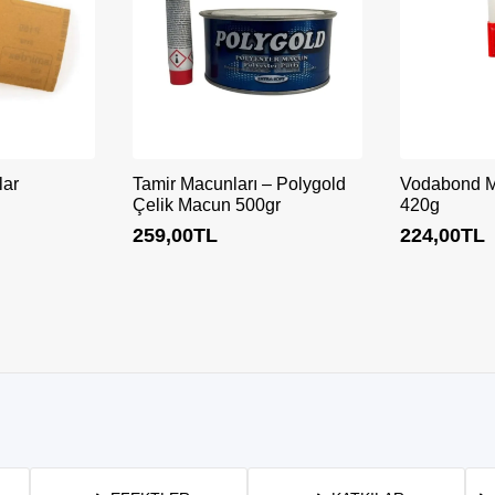
lar
Tamir Macunları – Polygold
Vodabond Mo
Çelik Macun 500gr
420g
259,00
TL
224,00
TL