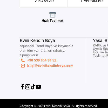
BOYALAR
VERNIKLER
Hızlı Teslimat
Evini Kendin Boya
Yasal Bi
KVKK ve Gi
Aquacool Trend Boya ve ihtiyacınız
Üyelik Sö
olan tüm yan ürünleri rahatça
İptal ve İ
sipariş verin.
Teslimat P
+90 530 954 38 51
bilgi@evinikendinboya.com
Copyright © 2026
Evini Kendin Boya. All rights reserved.