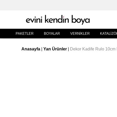
PAKETLER
BOYALAR
VERNIKLER
KATALIZÖ
Anasayfa
|
Yan Ürünler
|
Dekor Kadife Rulo 10cm