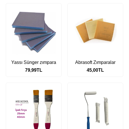
Yassı Sünger zımpara
Abrasoft Zımparalar
79,99
TL
45,00
TL