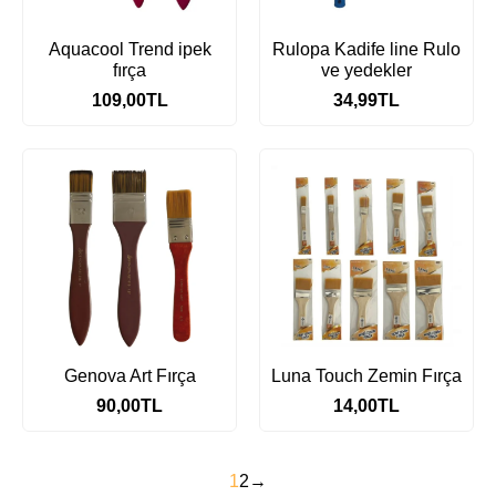
Aquacool Trend ipek
Rulopa Kadife line Rulo
fırça
ve yedekler
109,00
TL
34,99
TL
Genova Art Fırça
Luna Touch Zemin Fırça
90,00
TL
14,00
TL
1
2
→