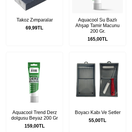
Takoz Zımparalar
Aquacool Su Bazlı
Ahşap Tamir Macunu
69,99
TL
200 Gr.
165,00
TL
Aquacool Trend Derz
Boyacı Kabı Ve Setler
dolgusu Beyaz 200 Gr
55,00
TL
159,00
TL