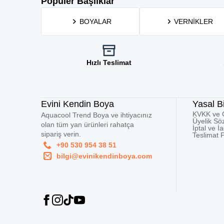
Popüler Başlıklar
BOYALAR
VERNIKLER
Hızlı Teslimat
Evini Kendin Boya
Yasal Bi
KVKK ve Gi
Aquacool Trend Boya ve ihtiyacınız
Üyelik Sö
olan tüm yan ürünleri rahatça
İptal ve İ
sipariş verin.
Teslimat P
+90 530 954 38 51
bilgi@evinikendinboya.com