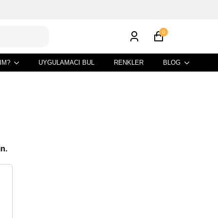
0
IM?
UYGULAMACI BUL
RENKLER
BLOG
ın.