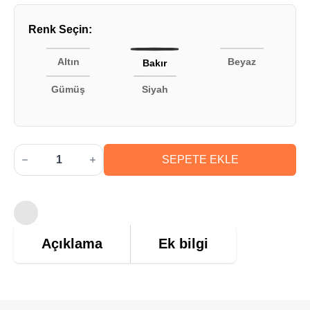
Renk Seçin:
Altın
Beyaz
Bakır
Gümüş
Siyah
Aquacool
Trend
SEPETE EKLE
Mermer
Efekt
Spreyi
Bakır
200ml
adet
Açıklama
Ek bilgi