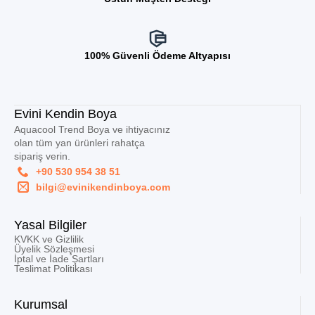
100% Güvenli Ödeme Altyapısı
Evini Kendin Boya
Aquacool Trend Boya ve ihtiyacınız
olan tüm yan ürünleri rahatça
sipariş verin.
+90 530 954 38 51
bilgi@evinikendinboya.com
Yasal Bilgiler
KVKK ve Gizlilik
Üyelik Sözleşmesi
İptal ve İade Şartları
Teslimat Politikası
Kurumsal