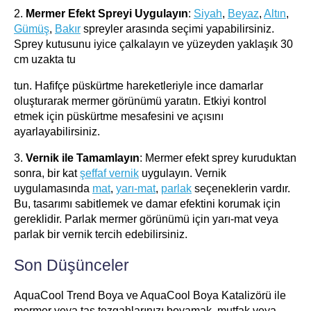
2.
Mermer Efekt Spreyi Uygulayın
:
Siyah
,
Beyaz
,
Altın
,
Gümüş
,
Bakır
spreyler arasında seçimi yapabilirsiniz.
Sprey kutusunu iyice çalkalayın ve yüzeyden yaklaşık 30
cm uzakta tu
tun. Hafifçe püskürtme hareketleriyle ince damarlar
oluşturarak mermer görünümü yaratın. Etkiyi kontrol
etmek için püskürtme mesafesini ve açısını
ayarlayabilirsiniz.
3.
Vernik ile Tamamlayın
: Mermer efekt sprey kuruduktan
sonra, bir kat
şeffaf vernik
uygulayın. Vernik
uygulamasında
mat
,
yarı-mat
,
parlak
seçeneklerin vardır.
Bu, tasarımı sabitlemek ve damar efektini korumak için
gereklidir. Parlak mermer görünümü için yarı-mat veya
parlak bir vernik tercih edebilirsiniz.
Son Düşünceler
AquaCool Trend Boya ve AquaCool Boya Katalizörü ile
mermer veya taş tezgahlarınızı boyamak, mutfak veya