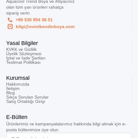
Aquacool Trend Boya ve ihtiyacınız
olan tüm yan ürünleri rahatça
sipariş verin.
+90 530 954 38 51
bilgi@evinikendinboya.com
Yasal Bilgiler
KVKK ve Gizlilik
Üyelik Sözleşmesi
İptal ve İade Şartları
Teslimat Politikası
Kurumsal
Hakkımızda
İletişim
Blog
Sıkça Sorulan Sorular
Satış Ortaklığı Girişi
E-Bülten
Ürünlerimiz ve kampanyalalarımız hakkında bilgi almak için e-
posta bültenimize üye olun.
Email