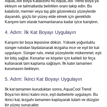
AquaCool Boya Katalizörü’nü AquaCool Trend Boya’ya
ekleyin ve talimatlarda belirtilen oranı takip edin. Bu
katalizör, mermer veya taş gibi gözeneksiz yüzeylerde
dayanıklı, güçlü bir yüzey elde etmek için gereklidir.
Karışımı tam olarak harmanlanana kadar iyice karıştırın.
4. Adım: İlk Kat Boyayı Uygulayın
Karışımı bir boya tepsisine dökün. Yüksek yoğunluklu
sünger rulodan faydalanarak tezgaha ince ve eşit bir kat
uygulayın. Sünger rulo, metal yüzeylerde mükemmel, eşit
bir bitiş sağlar. Kenarlar ve köşeler için kaliteli bir fırça
kullanarak tam kaplama sağlayın. İlk katın tamamen
kurumasını bekleyin.
5. Adım: İkinci Kat Boyayı Uygulayın
İlk kat tamamen kuruduktan sonra, AquaCool Trend
Boya’nın ikinci katını ince, eşit darbelerle uygulayın. Bu
ikinci kat, tezgahı tamamen kaplayarak tutarlı ve düzgün
bir yüzey sunacaktır.