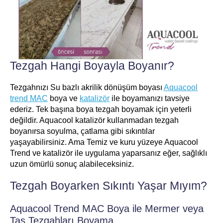
Tezgah Hangi Boyayla Boyanır?
Tezgahnızı Su bazlı akrilik dönüşüm boyası
Aquacool
trend MAC
boya ve
katalizör
ile boyamanızı tavsiye
ederiz. Tek başına boya tezgah boyamak için yeterli
değildir. Aquacool katalizör kullanmadan tezgah
boyanırsa soyulma, çatlama gibi sıkıntılar
yaşayabilirsiniz. Ama Temiz ve kuru yüzeye Aquacool
Trend ve katalizör ile uygulama yaparsanız eğer, sağlıklı
uzun ömürlü sonuç alabileceksiniz.
Tezgah Boyarken Sıkıntı Yaşar Mıyım?
Aquacool Trend MAC Boya ile Mermer veya
Taş Tezgahları Boyama