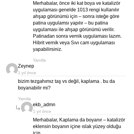
Merhabalar, önce iki kat boya ve katalizör
uygulaması genelde 1013 rengi kullanılır
ahşap görünümü için – sonra isteğe göre
patina uygulamsı yapılır – bu patina
uygulaması ile ahşap görünümü verilir.
Patinadan sonra vernik uygulaması lazım.
Hibrit vernik veya Sıvı cam uygulaması
yapabilirsiniz.
Yanıtla
says:
Zeynep
1 yıl önce
bizim tezgahımız taş vs değil, kaplama . bu da
boyanabilir mi?
Yanıtla
says:
ekb_admn
1 yıl önce
Merhabalar, Kaplama da boyanır – katalizör
eklensin boyanın içine ıslak yüzey olduğu
için.