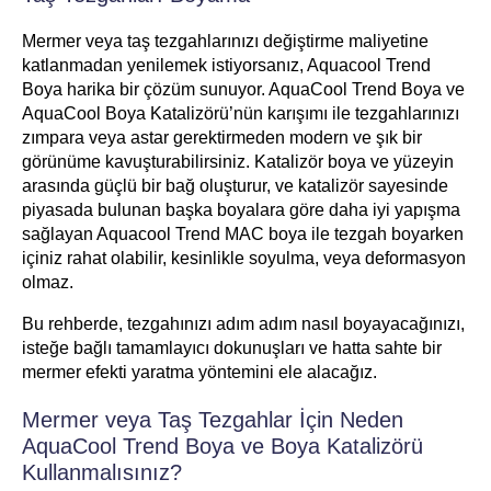
Mermer veya taş tezgahlarınızı değiştirme maliyetine
katlanmadan yenilemek istiyorsanız, Aquacool Trend
Boya harika bir çözüm sunuyor. AquaCool Trend Boya ve
AquaCool Boya Katalizörü’nün karışımı ile tezgahlarınızı
zımpara veya astar gerektirmeden modern ve şık bir
görünüme kavuşturabilirsiniz. Katalizör boya ve yüzeyin
arasında güçlü bir bağ oluşturur, ve katalizör sayesinde
piyasada bulunan başka boyalara göre daha iyi yapışma
sağlayan Aquacool Trend MAC boya ile tezgah boyarken
içiniz rahat olabilir, kesinlikle soyulma, veya deformasyon
olmaz.
Bu rehberde, tezgahınızı adım adım nasıl boyayacağınızı,
isteğe bağlı tamamlayıcı dokunuşları ve hatta sahte bir
mermer efekti yaratma yöntemini ele alacağız.
Mermer veya Taş Tezgahlar İçin Neden
AquaCool Trend Boya ve Boya Katalizörü
Kullanmalısınız?