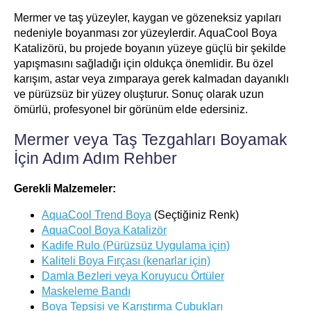
Mermer ve taş yüzeyler, kaygan ve gözeneksiz yapıları
nedeniyle boyanması zor yüzeylerdir. AquaCool Boya
Katalizörü, bu projede boyanın yüzeye güçlü bir şekilde
yapışmasını sağladığı için oldukça önemlidir. Bu özel
karışım, astar veya zımparaya gerek kalmadan dayanıklı
ve pürüzsüz bir yüzey oluşturur. Sonuç olarak uzun
ömürlü, profesyonel bir görünüm elde edersiniz.
Mermer veya Taş Tezgahları Boyamak
İçin Adım Adım Rehber
Gerekli Malzemeler:
AquaCool Trend Boya
(Seçtiğiniz Renk)
AquaCool Boya Katalizör
Kadife Rulo (Pürüzsüz Uygulama için)
Kaliteli Boya Fırçası (kenarlar için)
Damla Bezleri veya Koruyucu Örtüler
Maskeleme Bandı
Boya Tepsisi ve Karıştırma Çubukları