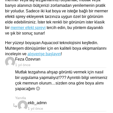
banyo alanınızı bütçenizi zorlamadan yenilemenin pratik
bir yoludur. Sadece iki kat boya ve isteğe bağlı bir mermer
efekti sprey ekleyerek tarzınıza uygun özel bir görünüm
elde edebilirsiniz. İster tek renkli bir görünüm ister klasik
bir
mermer efekt spreyi
tercih edin, bu yöntem dayanıklı
ve şık bir sonuç sunar!
Her yüzeyi boyayan Aquacool teknolojisini keşfedin.
Muhteşem dönüşümler için en kaliteli boya ekipmanlarını
inceleyin ve
alışverişe başlayın
!
says:
Feza Özevran
1 yıl önce
Mutfak tezgahına ahşap görüntü vermek için nasıl
bir uygulama yapmalıyız!??? Ayrıntılı bilgi verirseniz
çok memnun olurum…sizden ona göre boya alımı
yapacağım 🙂
Yanıtla
says:
ekb_admn
1 yıl önce