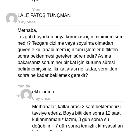
Yanıtla
says:
LALE FATOŞ TUNÇMAN
9 ay önce
Merhaba,
Tezgah boyarken boya kuruması için minimum süre
nedir? Tezgahı çizilme veya soyulma olmadan
güvenle kullanabilmem için tüm işlemler bittikten
sonra beklenmesi gereken süre nedir? Aslına
bakarsanız sorum her bir kat için kuruma süresi
belirtmemişsiniz. İki kat arası ne kadar, vernikten
sonra ne kadar beklemek gerekir?
Yanıtla
says:
ekb_admn
8 ay önce
Merhabalar, katlar arası 2 saat beklemenizi
tavsiye ederiz. Boya bittikten sonra 12 saat
kullanmamanız lazım, 3 gün sonra su
değebilir – 7 gün sonra temizlik kimyasalları