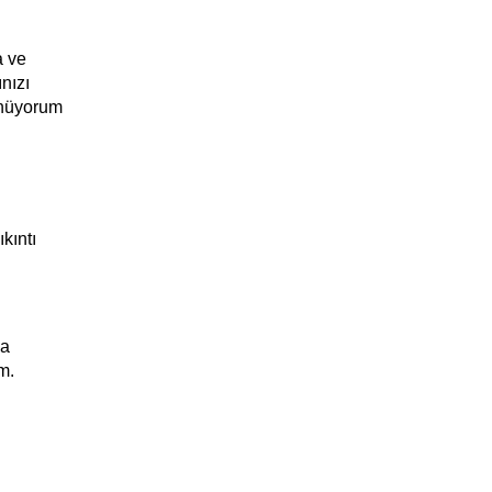
a ve
ınızı
ünüyorum
kıntı
da
m.