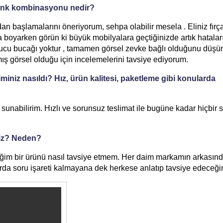
renk kombinasyonu nedir?
an başlamalarını öneriyorum, sehpa olabilir mesela . Eliniz fırç
rça boyarken görün ki büyük mobilyalara geçtiğinizde artık hatalar
 ucu bucağı yoktur , tamamen görsel zevke bağlı olduğunu düş
ş görsel olduğu için incelemelerini tavsiye ediyorum.
niz nasıldı? Hız, ürün kalitesi, paketleme gibi konularda
unabilirim. Hızlı ve sorunsuz teslimat ile bugüne kadar hiçbir sı
niz? Neden?
tiğim bir ürünü nasıl tavsiye etmem. Her daim markamın arkasın
rda soru işareti kalmayana dek herkese anlatıp tavsiye edeceği