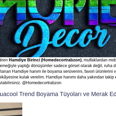
tiren
Hamdiye Birinci (Homedecortrabzon)
, mutfaklardan mob
i emeğiyle yaptığı dönüşümler sadece görsel olarak değil, ruha d
llanan Hamdiye hanım ile boyama serüvenini, favori ürünlerini v
 hikâyesine kulak verelim. Hamdiye hanımı daha yakından takip
labilirsiniz. @Homedecortrabzon
acool Trend Boyama Tüyoları ve Merak Edi