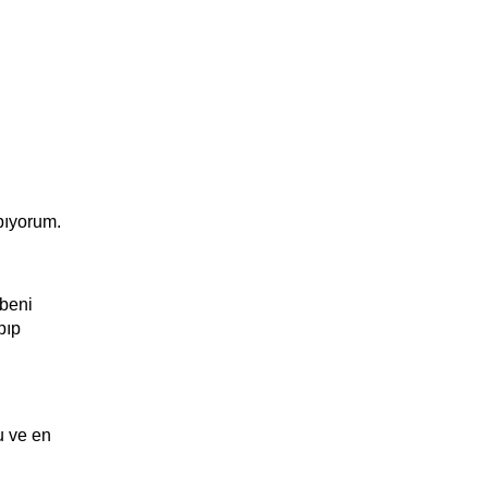
pıyorum.
 beni
pıp
u ve en