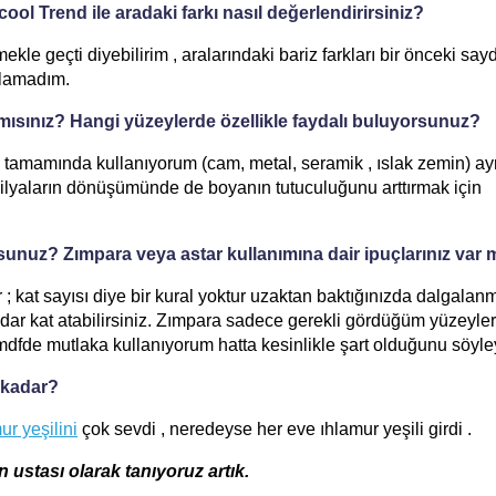
l Trend ile aradaki farkı nasıl değerlendirirsiniz?
mekle geçti diyebilirim , aralarındaki bariz farkları bir önceki say
bulamadım.
ır mısınız? Hangi yüzeylerde özellikle faydalı buluyorsunuz?
n tamamında kullanıyorum (cam, metal, seramik , ıslak zemin) ay
ilyaların dönüşümünde de boyanın tutuculuğunu arttırmak için
sunuz? Zımpara veya astar kullanımına dair ipuçlarınız var 
 kat sayısı diye bir kural yoktur uzaktan baktığınızda dalgalan
dar kat atabilirsiniz. Zımpara sadece gerekli gördüğüm yüzeyle
dfde mutlaka kullanıyorum hatta kesinlikle şart olduğunu söyley
e kadar?
ur yeşilini
çok sevdi , neredeyse her eve ıhlamur yeşili girdi .
ustası olarak tanıyoruz artık.