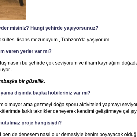
eder misiniz? Hangi şehirde yaşıyorsunuz?
Fakültesi lisans mezunuyum , Trabzon‘da yaşıyorum.
am veren yerler var mı?
buluşmasını bu şehirde çok seviyorum ve ilham kaynağımı doğad
uyor .
başka bir güzellik.
oyama dışında başka hobileriniz var mı?
m olmuyor ama gezmeyi doğa sporu aktiviteleri yapmayı seviyo
lerimde farklı teknikler deneyerek kendimi geliştirmeye çalışı
nutulmaz proje hangisiydi?
ibi ben de denesem nasıl olur demesiyle benim boyayacak oldu