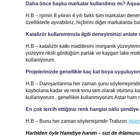
Daha önce başka markalar kullandınız mı? Aquacoo
H.B – işimin 8 yılının 4 yılı farklı tüm markaları dene
özelliklerle ayırabiliriz, hiçbirini diğer markalarda 
Katalizör kullanımınızla ilgili deneyiminizi anlat
H.B – katalizör katkı maddesini inorganik yüzeyleri
yüzeyini riksli gördüğüm parlak ve kaygan lake mob
kullanıyorum.
Projelerinizde genellikle kaç kat boya uyguluyor
H.B – Danışanlarıma her zaman şunu söylemişimdir ;
kaybolana kadar ve renk tonu tam olarak oturana ka
kullanıyorum , genellikle kullanmıyorum.Astar ham m
En çok tercih ettiğiniz renk hangisi oldu şimdiy
H.B – Bunu her zaman söylemişimdir Trabzon
ıhlam
Harbiden öyle Hamdiye hanım – sizi de ıhlamurun 