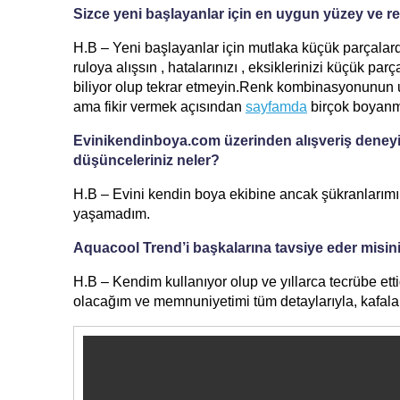
Sizce yeni başlayanlar için en uygun yüzey ve 
H.B – Yeni başlayanlar için mutlaka küçük parçalard
ruloya alışsın , hatalarınızı , eksiklerinizi küçük pa
biliyor olup tekrar etmeyin.Renk kombinasyonunun
ama fikir vermek açısından
sayfamda
birçok boyanmı
Evinikendinboya.com üzerinden alışveriş deneyimi
düşünceleriniz neler?
H.B – Evini kendin boya ekibine ancak şükranlarımı s
yaşamadım.
Aquacool Trend’i başkalarına tavsiye eder misi
H.B – Kendim kullanıyor olup ve yıllarca tecrübe et
olacağım ve memnuniyetimi tüm detaylarıyla, kafala