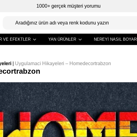
1000+ gerçek müşteri yorumu
R VE EFEKTLER
YAN ÜRÜNLER
NEREYI NASIL BOYAR
eleri
|
Uygulamaci Hikayeleri – Homedecortrabzon
ecortrabzon