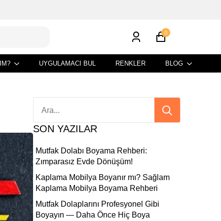
0
IM?
UYGULAMACI BUL
RENKLER
BLOG
Search
for:
SON YAZILAR
Mutfak Dolabı Boyama Rehberi:
Zımparasız Evde Dönüşüm!
Kaplama Mobilya Boyanır mı? Sağlam
Kaplama Mobilya Boyama Rehberi
Mutfak Dolaplarını Profesyonel Gibi
Boyayın — Daha Önce Hiç Boya