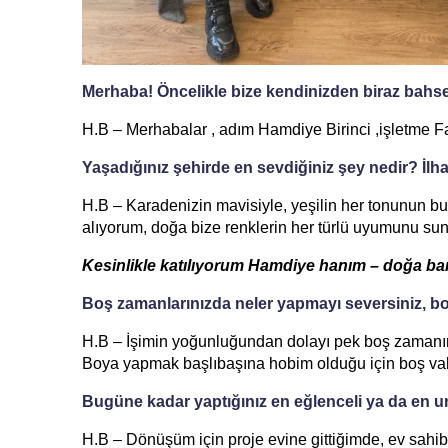
Merhaba! Öncelikle bize kendinizden biraz bahs
H.B – Merhabalar , adım Hamdiye Birinci ,işletme 
Yaşadığınız şehirde en sevdiğiniz şey nedir? İlh
H.B – Karadenizin mavisiyle, yeşilin her tonunun 
alıyorum, doğa bize renklerin her türlü uyumunu sun
Kesinlikle katılıyorum Hamdiye hanım – doğa bam
Boş zamanlarınızda neler yapmayı seversiniz, b
H.B – İşimin yoğunluğundan dolayı pek boş zamanı
Boya yapmak başlıbaşına hobim olduğu için boş vakit
Bugüne kadar yaptığınız en eğlenceli ya da en u
H.B – Dönüşüm için proje evine gittiğimde, ev sah