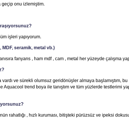
a geçip onu izlemiştim.
uğraşıyorsunuz?
şüm işleri yapıyorum.
 MDF, seramik, metal vb.)
anısıra fanyans , ham mdf , cam , metal her yüzeyde çalışma ya
iz?
ka vardı ve sürekli olumsuz geridönüşler almaya başlamıştım, bu
le Aquacool trend boya ile tanıştım ve tüm yüzlerde testlerimi ya
viyorsunuz?
ün rahatlığı , hızlı kuruması, bitişteki pürüzsüz ve ipeksi dokus