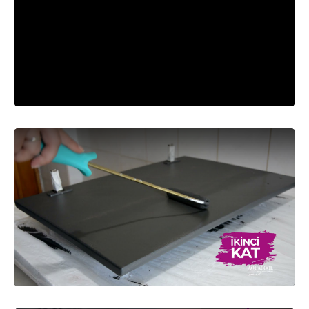
Beyaz
-
500ml
adet