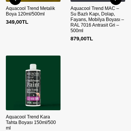
Aquacool Trend Metalik
Aquacool Trend MAC –
Boya 120ml/500ml
Su Bazlı Kapı, Dolap,
Fayans, Mobilya Boyası –
349,00
TL
RAL 7016 Antrasit Gri –
500ml
879,00
TL
Aquacool Trend Kara
Tahta Boyası 150ml/500
ml