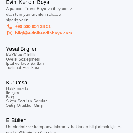
Evini Kendin Boya
Aquacool Trend Boya ve ihtiyacınız
olan tüm yan ürünleri rahatça
sipariş verin.
+90 530 954 38 51
bilgi@evinikendinboya.com
Yasal Bilgiler
KVKK ve Gizlilik
Üyelik Sözleşmesi
İptal ve İade Şartları
Teslimat Politikası
Kurumsal
Hakkımızda
İletişim
Blog
Sıkça Sorulan Sorular
Satış Ortaklığı Girişi
E-Bülten
Ürünlerimiz ve kampanyalalarımız hakkında bilgi almak için e-
posta bültenimize üye olun.