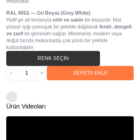
ömürlüdür.
RAL 9002 — Gri Beyaz (Grey White):
Hafif gri alt tonlarıyla
nötr ve sakin
bir beyazdır. Mat
yüzeyi ışığı yumuşak bir şekilde dağıtarak
ferah, dengeli
ve zarif
bir görünüm sağlar. Minimalist, modern veya
doğal tarzda mekanlarda çok yönlü bir şekilde
kullanılabilir.
RENK SEÇİN
Aquacool
Trend
SEPETE EKLE
MAC
–
Su
Bazlı
Kapı,
Dolap,
Ürün Videoları
Fayans,
Mobilya
Boyası
–
RAL
9002
Gri