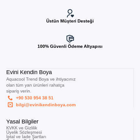
Üstün Müşteri Desteği
100% Güvenli Ödeme Altyapısı
Evini Kendin Boya
Aquacool Trend Boya ve ihtiyacınız
olan tüm yan ürünleri rahatça
sipariş verin.
+90 530 954 38 51
bilgi@evinikendinboya.com
Yasal Bilgiler
KVKK ve Gizlilik
Üyelik Sözleşmesi
İptal ve İade Şartları