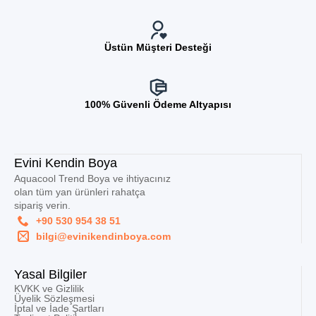
Üstün Müşteri Desteği
100% Güvenli Ödeme Altyapısı
Evini Kendin Boya
Aquacool Trend Boya ve ihtiyacınız
olan tüm yan ürünleri rahatça
sipariş verin.
+90 530 954 38 51
bilgi@evinikendinboya.com
Yasal Bilgiler
KVKK ve Gizlilik
Üyelik Sözleşmesi
İptal ve İade Şartları