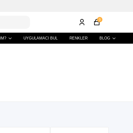
0
IM?
UYGULAMACI BUL
RENKLER
BLOG