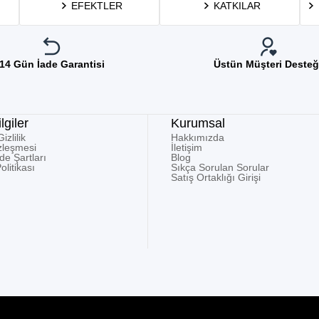
EFEKTLER
KATKILAR
14 Gün İade Garantisi
Üstün Müşteri Desteğ
lgiler
Kurumsal
zlilik
Hakkımızda
zleşmesi
İletişim
ade Şartları
Blog
olitikası
Sıkça Sorulan Sorular
Satış Ortaklığı Girişi