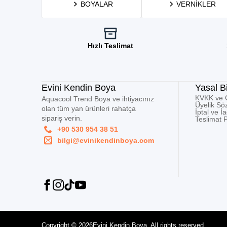
BOYALAR
VERNIKLER
Hızlı Teslimat
Evini Kendin Boya
Yasal Bi
KVKK ve Gi
Aquacool Trend Boya ve ihtiyacınız
Üyelik Sö
olan tüm yan ürünleri rahatça
İptal ve İ
sipariş verin.
Teslimat P
+90 530 954 38 51
bilgi@evinikendinboya.com
Copyright © 2026
Evini Kendin Boya. All rights reserved.