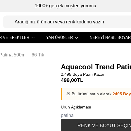
1000+ gerçek müşteri yorumu
R VE EFEKTLER
YAN ÜRÜNLER
NEREYI NASIL BOYAR
Patina 500ml – 66 Tik
Aquacool Trend Patin
2.495 Boya Puan Kazan
499,00
TL
🎁 Bu ürünü satın alarak
2495 Boy
Ürün Açıklaması
patina
RENK VE BOYUT SEÇİ