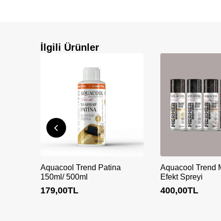
İlgili Ürünler
Aquacool Trend Patina
Aquacool Trend 
150ml/ 500ml
Efekt Spreyi
179,00
TL
400,00
TL