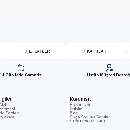
EFEKTLER
KATKILAR
14 Gün İade Garantisi
Üstün Müşteri Desteğ
lgiler
Kurumsal
zlilik
Hakkımızda
zleşmesi
İletişim
ade Şartları
Blog
olitikası
Sıkça Sorulan Sorular
Satış Ortaklığı Girişi