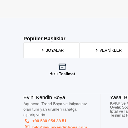
Popüler Başlıklar
BOYALAR
VERNIKLER
Hızlı Teslimat
Evini Kendin Boya
Yasal Bi
KVKK ve Gi
Aquacool Trend Boya ve ihtiyacınız
Üyelik Sö
olan tüm yan ürünleri rahatça
İptal ve İ
sipariş verin.
Teslimat P
+90 530 954 38 51
bilgi@evinikendinboya.com