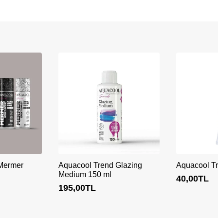
Mermer
Aquacool Trend Glazing
Aquacool Tr
Medium 150 ml
40,00
TL
195,00
TL