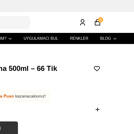
0
IM?
UYGULAMACI BUL
RENKLER
BLOG
a 500ml – 66 Tik
a Puan
kazanacaksınız!
N