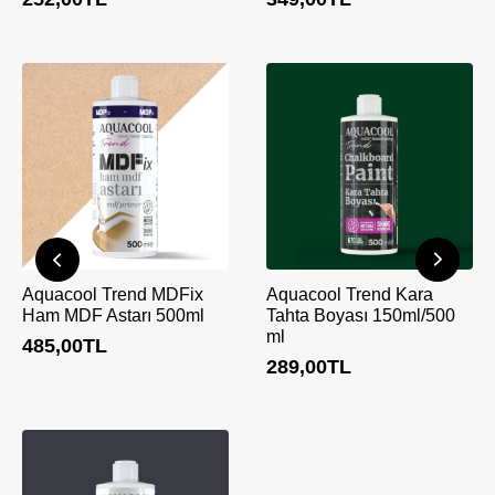
Aquacool Trend MDFix
Aquacool Trend Kara
Ham MDF Astarı 500ml
Tahta Boyası 150ml/500
ml
485,00
TL
289,00
TL