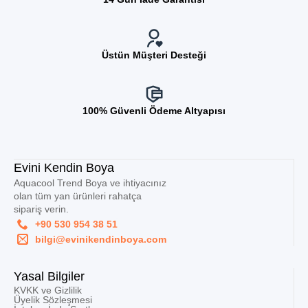
Üstün Müşteri Desteği
100% Güvenli Ödeme Altyapısı
Evini Kendin Boya
Aquacool Trend Boya ve ihtiyacınız
olan tüm yan ürünleri rahatça
sipariş verin.
+90 530 954 38 51
bilgi@evinikendinboya.com
Yasal Bilgiler
KVKK ve Gizlilik
Üyelik Sözleşmesi