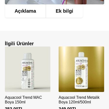
Açıklama
Ek bilgi
İlgili Ürünler
Aquacool Trend MAC
Aquacool Trend Metalik
Boya 150ml
Boya 120ml/500ml
252,00
TL
349,00
TL