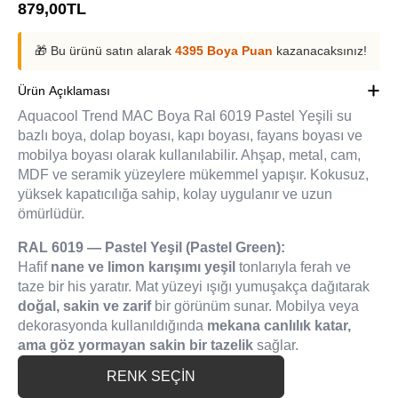
879,00
TL
🎁 Bu ürünü satın alarak
4395 Boya Puan
kazanacaksınız!
Ürün Açıklaması
Aquacool Trend MAC Boya Ral 6019 Pastel Yeşili su
bazlı boya, dolap boyası, kapı boyası, fayans boyası ve
mobilya boyası olarak kullanılabilir. Ahşap, metal, cam,
MDF ve seramik yüzeylere mükemmel yapışır. Kokusuz,
yüksek kapatıcılığa sahip, kolay uygulanır ve uzun
ömürlüdür.
RAL 6019 — Pastel Yeşil (Pastel Green):
Hafif
nane ve limon karışımı yeşil
tonlarıyla ferah ve
taze bir his yaratır. Mat yüzeyi ışığı yumuşakça dağıtarak
doğal, sakin ve zarif
bir görünüm sunar. Mobilya veya
dekorasyonda kullanıldığında
mekana canlılık katar,
ama göz yormayan sakin bir tazelik
sağlar.
RENK SEÇİN