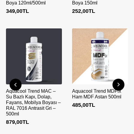
Boya 120ml/500ml
Boya 150ml
349,00
TL
252,00
TL
Aquacool Trend MAC –
Aquacool Trend MDFix
Su Bazlı Kapı, Dolap,
Ham MDF Astarı 500ml
Fayans, Mobilya Boyası –
485,00
TL
RAL 7016 Antrasit Gri –
500ml
879,00
TL