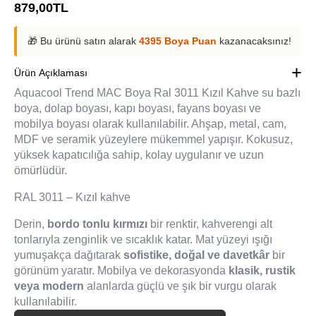
879,00
TL
🎁 Bu ürünü satın alarak
4395 Boya Puan
kazanacaksınız!
Ürün Açıklaması
Aquacool Trend MAC Boya Ral 3011 Kızıl Kahve su bazlı
boya, dolap boyası, kapı boyası, fayans boyası ve
mobilya boyası olarak kullanılabilir. Ahşap, metal, cam,
MDF ve seramik yüzeylere mükemmel yapışır. Kokusuz,
yüksek kapatıcılığa sahip, kolay uygulanır ve uzun
ömürlüdür.
RAL 3011 – Kızıl kahve
Derin,
bordo tonlu kırmızı
bir renktir, kahverengi alt
tonlarıyla zenginlik ve sıcaklık katar. Mat yüzeyi ışığı
yumuşakça dağıtarak
sofistike, doğal ve davetkâr
bir
görünüm yaratır. Mobilya ve dekorasyonda
klasik, rustik
veya modern
alanlarda güçlü ve şık bir vurgu olarak
kullanılabilir.