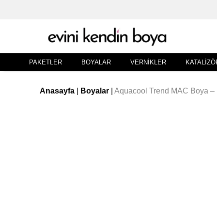
PAKETLER
BOYALAR
VERNIKLER
KATALIZÖ
Anasayfa
|
Boyalar
|
Aquacool Trend MAC Boya – 