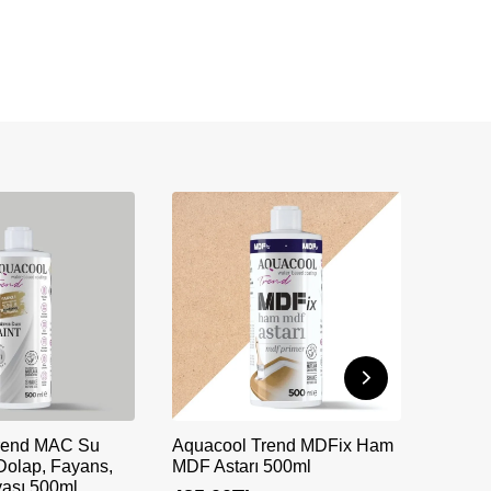
rend MAC Su
Aquacool Trend MDFix Ham
 Dolap, Fayans,
MDF Astarı 500ml
yası 500ml