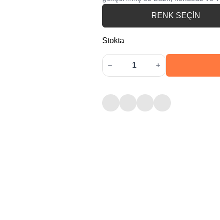
RENK SEÇİN
Stokta
Aquacool
Trend
MAC
Boya
-
150ml
-
711
Bebe
Mavisi
adet