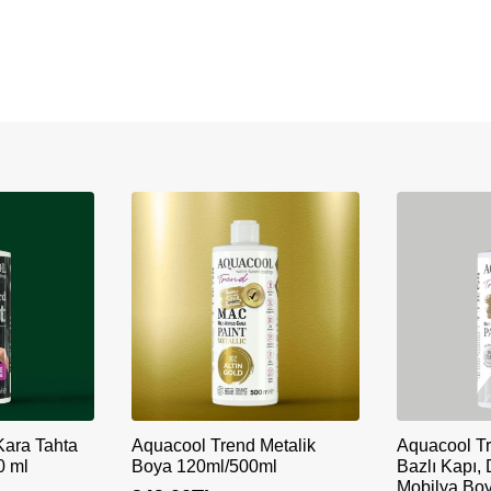
Kara Tahta
Aquacool Trend Metalik
Aquacool T
0 ml
Boya 120ml/500ml
Bazlı Kapı,
Mobilya Bo