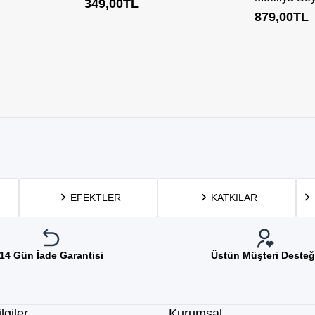
349,00
TL
879,00
TL
EFEKTLER
KATKILAR
14 Gün İade Garantisi
Üstün Müşteri Desteğ
lgiler
Kurumsal