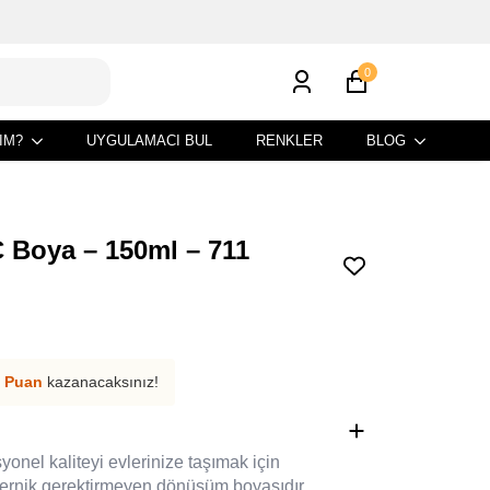
0
IM?
UYGULAMACI BUL
RENKLER
BLOG
 Boya – 150ml – 711
 Puan
kazanacaksınız!
nel kaliteyi evlerinize taşımak için
 vernik gerektirmeyen dönüşüm boyasıdır.