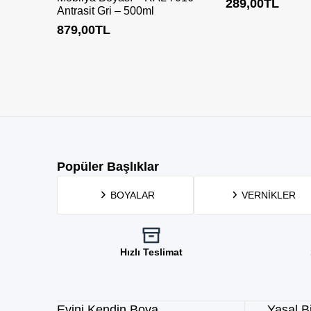
289,00
TL
Antrasit Gri – 500ml
879,00
TL
Popüler Başlıklar
BOYALAR
VERNIKLER
Hızlı Teslimat
Evini Kendin Boya
Yasal Bi