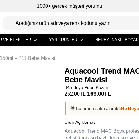
1000+ gerçek müşteri yorumu
R VE EFEKTLER
YAN ÜRÜNLER
NEREYI NASIL BOYAR
150ml – 711 Bebe Mavisi
Aquacool Trend MAC
Bebe Mavisi
845 Boya Puan Kazan
Orijinal
Şu
169,00
TL
252,00
TL
fiyat:
andaki
252,00TL.
fiyat:
🎁 Bu ürünü satın alarak
845 Boya
169,00TL.
Ürün Açıklaması
Aquacool Trend MAC Boya profesyo
geliştirilmiş su bazlı, kokusuz ve