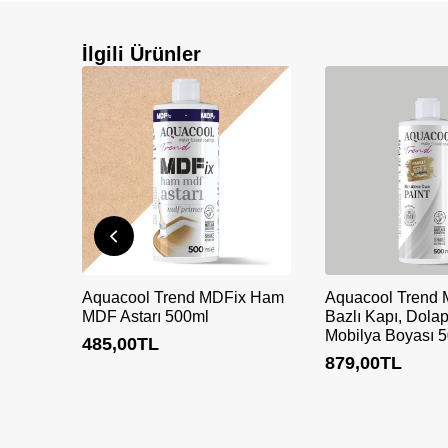
İlgili Ürünler
Aquacool Trend MDFix Ham
Aquacool Trend
MDF Astarı 500ml
Bazlı Kapı, Dola
Mobilya Boyası 
485,00
TL
879,00
TL