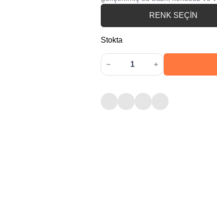
RENK SEÇİN
Stokta
Aquacool
Trend
MAC
Boya
-
150ml
-
251
Sarı
adet