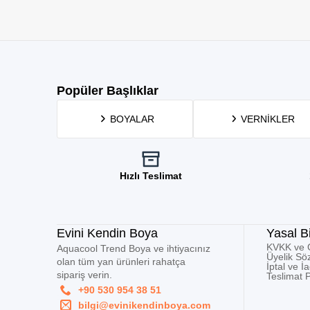
Popüler Başlıklar
BOYALAR
VERNIKLER
Hızlı Teslimat
Evini Kendin Boya
Yasal Bi
KVKK ve Gi
Aquacool Trend Boya ve ihtiyacınız
Üyelik Sö
olan tüm yan ürünleri rahatça
İptal ve İ
sipariş verin.
Teslimat P
+90 530 954 38 51
bilgi@evinikendinboya.com