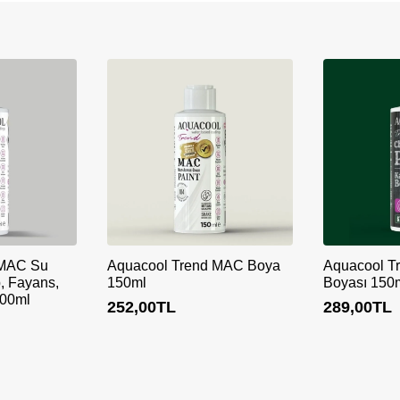
 MAC Su
Aquacool Trend MAC Boya
Aquacool Tr
p, Fayans,
150ml
Boyası 150
500ml
252,00
TL
289,00
TL