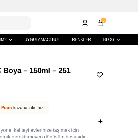
0
IM?
UYGULAMACI BUL
RENKLER
BLOG
 Boya – 150ml – 251
 Puan
kazanacaksınız!
nel kaliteyi evlerinize taşımak için
 vernik gerektirmeyen dönüşüm boyasıdır.