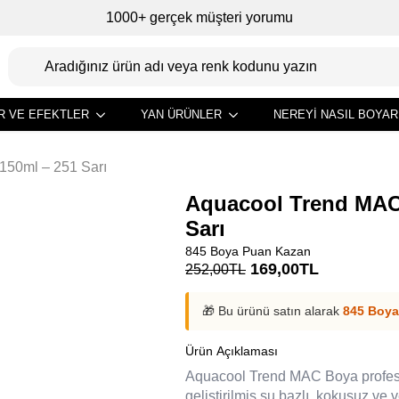
1000+ gerçek müşteri yorumu
R VE EFEKTLER
YAN ÜRÜNLER
NEREYI NASIL BOYAR
150ml – 251 Sarı
Aquacool Trend MAC
Sarı
845 Boya Puan Kazan
Orijinal
Şu
169,00
TL
252,00
TL
fiyat:
andaki
252,00TL.
fiyat:
🎁 Bu ürünü satın alarak
845 Boya
169,00TL.
Ürün Açıklaması
Aquacool Trend MAC Boya profesyo
geliştirilmiş su bazlı, kokusuz ve