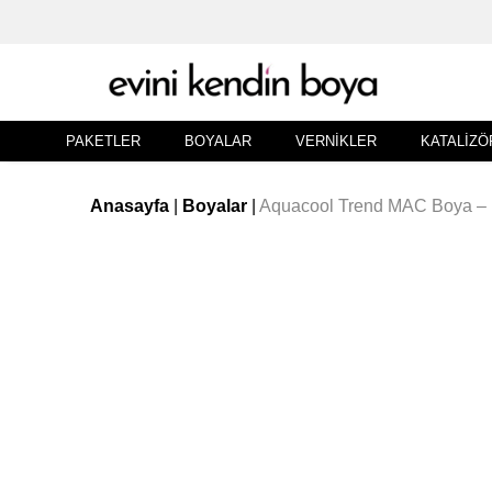
PAKETLER
BOYALAR
VERNIKLER
KATALIZÖ
Anasayfa
|
Boyalar
|
Aquacool Trend MAC Boya – 