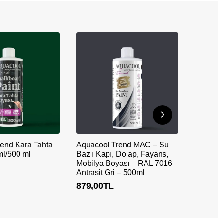
end Kara Tahta
Aquacool Trend MAC – Su
ml/500 ml
Bazlı Kapı, Dolap, Fayans,
Mobilya Boyası – RAL 7016
Antrasit Gri – 500ml
879,00
TL