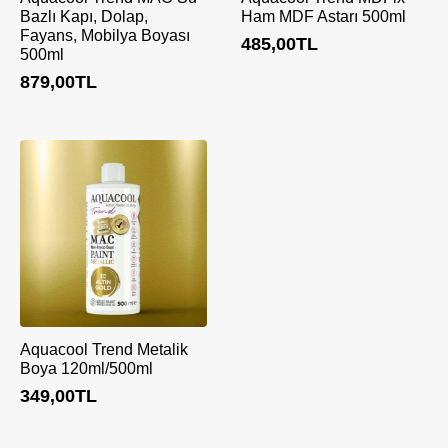
Bazlı Kapı, Dolap,
Ham MDF Astarı 500ml
Fayans, Mobilya Boyası
485,00
TL
500ml
879,00
TL
Aquacool Trend Metalik
Boya 120ml/500ml
349,00
TL