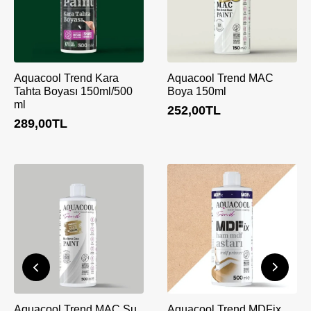
Aquacool Trend Kara
Aquacool Trend MAC
Tahta Boyası 150ml/500
Boya 150ml
ml
252,00
TL
289,00
TL
Aquacool Trend MAC Su
Aquacool Trend MDFix