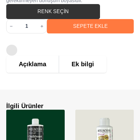
gerektirmeyen dönüşüm boyasıdır.
RENK SEÇİN
Aquacool
Trend
SEPETE EKLE
MAC
Boya
-
150ml
-
101
Beyaz
Açıklama
Ek bilgi
adet
İlgili Ürünler