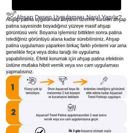
Ahşap Desen Uygulaması Nasıl Yapılır?
Ahşap patina uygulaması Boyanın üzerine sürülen ahşap
patina sayesinde boyadığınız yüzeye masif ahşap
görüntüsü verir. Boyama işleminiz bittikten sonra patina
istediğiniz görüntüyü alana kadar sürebilirsiniz. Ahşap
patina uygulaması yaparken birkaç farklı yöntemi var ama
genelikle fırça veya doku tarağı ile uygulama
yapabilirsiniz. Efekti korumak için ahşap patina efektinin
üstüne mutlaka hibrit vernik veya sıvı cam uygulaması
yapmalısınız.