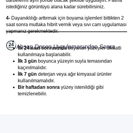
darbelerini aynı yönde olacak şekilde uygulayın. Patina
istediğiniz görüntüyü alana kadar sürebilirsiniz.
4-
Dayanıklılığı arttırmak için boyama işlemleri bittikten 2
saat sonra mutlaka hibrit vernik veya sıvı cam uygulaması
yapmanız gerekmektedir.
Ahşap Desen Uygulamasından Sonra
İlk 24 saat sonrasında
boyanan yüzeyler dikkatli
kullanılmaya başlanabilir.
İlk 3 gün
boyunca yüzeyin suyla temasından
kaçınılmalıdır.
İlk 7 gün
deterjan veya ağır kimyasal ürünler
kullanılmamalıdır.
Bir haftadan sonra
yüzey istenildiği gibi
temizlenebilir.