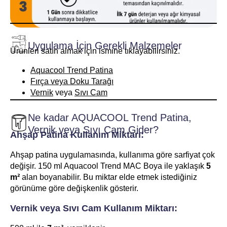
Uygulama İçin Gerekli Malzemeler
Ürünleri satın almak için ismine tıklayabilirsiniz.
Aquacool Trend Patina
Fırça veya Doku Tarağı
Vernik
veya
Sıvı Cam
Ne kadar AQUACOOL Trend Patina,
Vernik veya Sıvı Cam Gider?
Ahşap Patina Kullanım Miktarı:
Ahşap patina uygulamasında, kullanıma göre sarfiyat çok
değişir. 150 ml Aquacool Trend MAC Boya ile yaklaşık
5
m²
alan boyanabilir. Bu miktar elde etmek istediğiniz
görünüme göre değişkenlik gösterir.
Vernik veya Sıvı Cam Kullanım Miktarı: