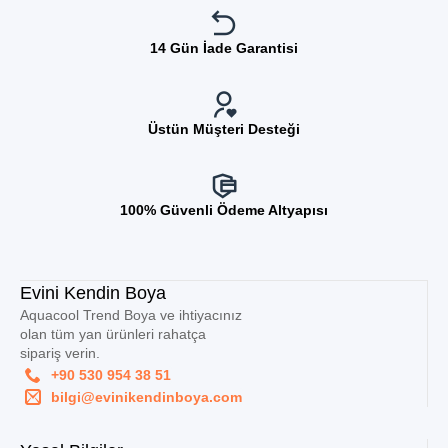
14 Gün İade Garantisi
Üstün Müşteri Desteği
100% Güvenli Ödeme Altyapısı
Evini Kendin Boya
Aquacool Trend Boya ve ihtiyacınız
olan tüm yan ürünleri rahatça
sipariş verin.
+90 530 954 38 51
bilgi@evinikendinboya.com