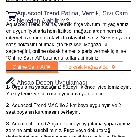
500 ml ile
7 m²
verniklenir.
Aquacool Trend Patina, Vernik, Sıvı Cam
Nereden Alabilirim?
Aquacool Trend Patina, vernik, fırça vb. tüm ihtiyaçlarınızı
en uygun fiyatlarla hem fiziksel mağazalardan hem de
internet üzerinden kolaylıkla ulaşabilirsiniz. Size en yakın
satış noktasını bulmak için “Fiziksel Mağaza Bul”
seçeneğini, online olarak hemen sipariş vermek için ise
“Online Satın Al” butonunu kullanabilirsiniz.
Online Satın Al
Fiziksek Mağaza Bul
Ahşap Desen Uygulaması
1-
Uygulama yapacağınız düzeyi ilk önce iyice temizleyin.
Yüzey temiz ve kuru ise uygulama yapılabilir.
2-
Aquacool Trend MAC ile 2 kat boya uygulayın ve 2
saat boyanın kurumasını bekleyin.
3-
Aquacool Trend Ahşap Patinayı uygulama yapacağınız
zemine artık sürebilirsiniz. Fırça veya doku tarağı